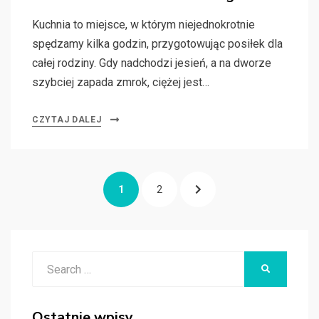
Kuchnia to miejsce, w którym niejednokrotnie
spędzamy kilka godzin, przygotowując posiłek dla
całej rodziny. Gdy nadchodzi jesień, a na dworze
szybciej zapada zmrok, ciężej jest…
CZYTAJ DALEJ
Nawigacja
PAGE
1
PAGE
2
NEXT
po
wpisach
PAGE
Search
SEARCH
for:
Ostatnie wpisy