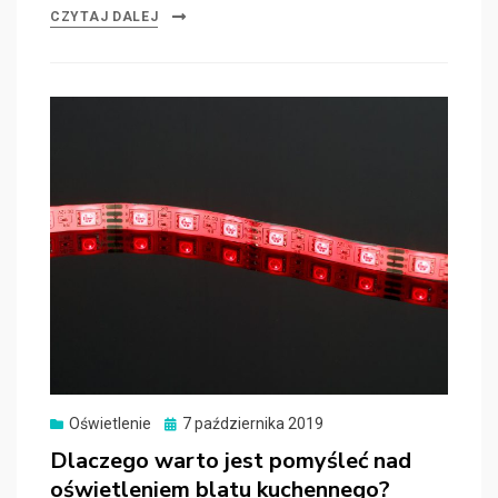
CZYTAJ DALEJ
Oświetlenie
Posted
7 października 2019
on
Dlaczego warto jest pomyśleć nad
oświetleniem blatu kuchennego?