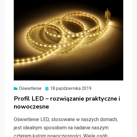
Oświetlenie
Posted
18 października 2019
on
Profil LED – rozwiązanie praktyczne i
nowoczesne
Oświetlenie LED, stosowane w naszych domach,
jest idealnym sposobem na nadanie naszym
czterem kątom nowoczesności. Wiele osób